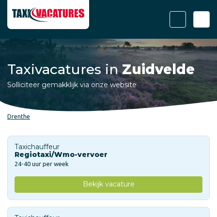
Taxivacatures in
Zuidvelde
Solliciteer gemakklijk via onze website
Drenthe
Taxichauffeur
Regiotaxi/Wmo-vervoer
24-40 uur per week
Bekijk vacature