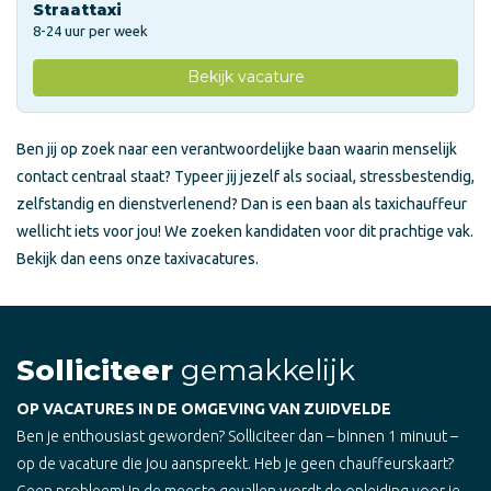
Straattaxi
8-24 uur per week
Bekijk vacature
Ben jij op zoek naar een verantwoordelijke baan waarin menselijk
contact centraal staat? Typeer jij jezelf als sociaal, stressbestendig,
zelfstandig en dienstverlenend? Dan is een baan als taxichauffeur
wellicht iets voor jou! We zoeken kandidaten voor dit prachtige vak.
Bekijk dan eens onze taxivacatures.
Solliciteer
gemakkelijk
OP VACATURES IN DE OMGEVING VAN ZUIDVELDE
Ben je enthousiast geworden? Solliciteer dan – binnen 1 minuut –
op de vacature die jou aanspreekt. Heb je geen chauffeurskaart?
Geen probleem! In de meeste gevallen wordt de opleiding voor je