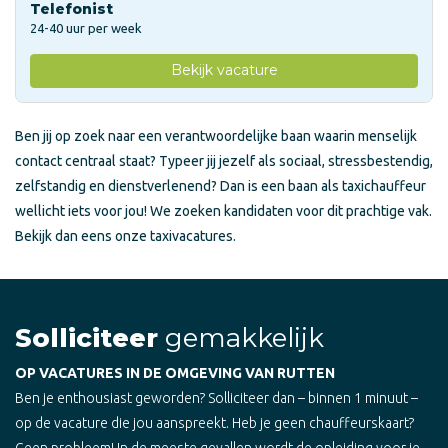
Telefonist
24-40 uur per week
Bekijk vacature
Ben jij op zoek naar een verantwoordelijke baan waarin menselijk
contact centraal staat? Typeer jij jezelf als sociaal, stressbestendig,
zelfstandig en dienstverlenend? Dan is een baan als taxichauffeur
wellicht iets voor jou! We zoeken kandidaten voor dit prachtige vak.
Bekijk dan eens onze taxivacatures.
Solliciteer
gemakkelijk
OP VACATURES IN DE OMGEVING VAN RUTTEN
Ben je enthousiast geworden? Solliciteer dan – binnen 1 minuut –
op de vacature die jou aanspreekt. Heb je geen chauffeurskaart?
Geen probleem! In de meeste gevallen wordt de opleiding voor je