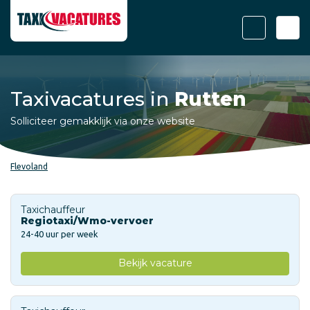
Taxivacatures in
Rutten
Solliciteer gemakklijk via onze website
Flevoland
Taxichauffeur
Regiotaxi/Wmo-vervoer
24-40 uur per week
Bekijk vacature