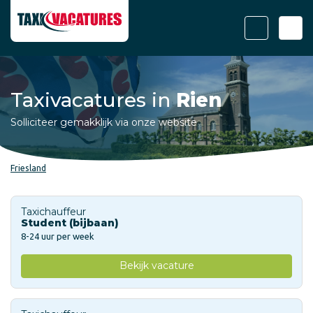
Taxivacatures in
Rien
Solliciteer gemakklijk via onze website
Friesland
Taxichauffeur
Student (bijbaan)
8-24 uur per week
Bekijk vacature