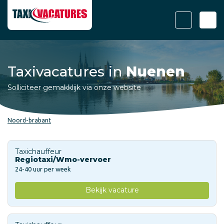
Taxivacatures in
Nuenen
Solliciteer gemakklijk via onze website
Noord-brabant
Taxichauffeur
Regiotaxi/Wmo-vervoer
24-40 uur per week
Bekijk vacature