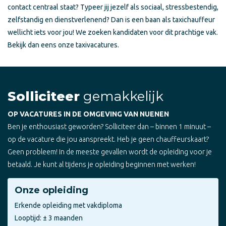
contact centraal staat? Typeer jij jezelf als sociaal, stressbestendig,
zelfstandig en dienstverlenend? Dan is een baan als taxichauffeur
wellicht iets voor jou! We zoeken kandidaten voor dit prachtige vak.
Bekijk dan eens onze taxivacatures.
Solliciteer
gemakkelijk
OP VACATURES IN DE OMGEVING VAN NUENEN
Ben je enthousiast geworden? Solliciteer dan – binnen 1 minuut –
op de vacature die jou aanspreekt. Heb je geen chauffeurskaart?
Geen probleem! In de meeste gevallen wordt de opleiding voor je
betaald. Je kunt al tijdens je opleiding beginnen met werken!
Onze opleiding
Erkende opleiding met vakdiploma
Looptijd: ± 3 maanden