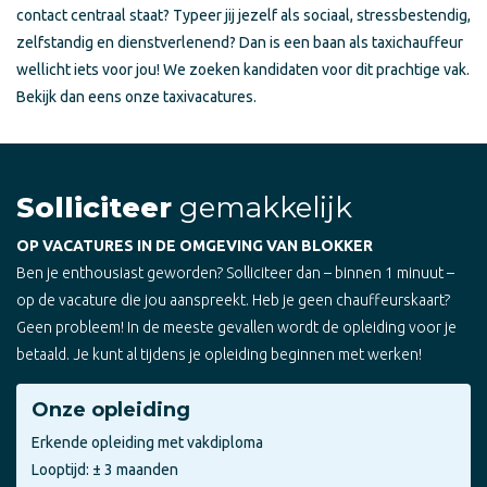
contact centraal staat? Typeer jij jezelf als sociaal, stressbestendig,
zelfstandig en dienstverlenend? Dan is een baan als taxichauffeur
wellicht iets voor jou! We zoeken kandidaten voor dit prachtige vak.
Bekijk dan eens onze taxivacatures.
Solliciteer
gemakkelijk
OP VACATURES IN DE OMGEVING VAN BLOKKER
Ben je enthousiast geworden? Solliciteer dan – binnen 1 minuut –
op de vacature die jou aanspreekt. Heb je geen chauffeurskaart?
Geen probleem! In de meeste gevallen wordt de opleiding voor je
betaald. Je kunt al tijdens je opleiding beginnen met werken!
Onze opleiding
Erkende opleiding met vakdiploma
Looptijd: ± 3 maanden