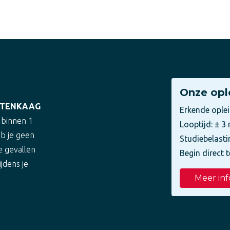
Onze opl
UITENKAAG
Erkende ople
 binnen 1
Looptijd: ± 
eb je geen
Studiebelasti
e gevallen
Begin direct t
ijdens je
Meer inf