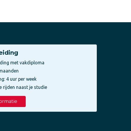
eiding
iding met vakdiploma
3 maanden
ng: 4 uur per week
e rijden naast je studie
ormatie