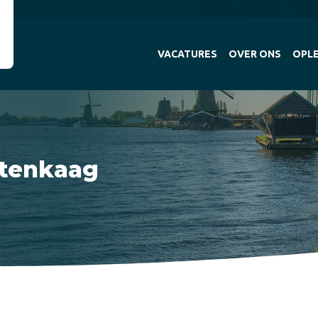
VACATURES
OVER ONS
OPLE
itenkaag