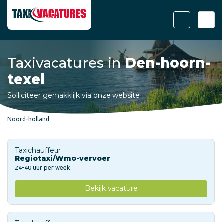
Taxivacatures in
Den-hoorn-
texel
Solliciteer gemakklijk via onze website
Noord-holland
Taxichauffeur
Regiotaxi/Wmo-vervoer
24-40 uur per week
Bekijk vacature