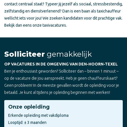
contact centraal staat? Typeer jij jezelf als sociaal, stressbestendig,
zelfstandig en dienstverlenend? Dan is een baan als taxichauffeur
wellicht iets voor jou! We zoeken kandidaten voor dit prachtige vak.
Bekijk dan eens onze taxivacatures.
Solliciteer
gemakkelijk
OP VACATURES IN DE OMGEVING VAN DEN-HOORN-TEXEL
Ben je enthousiast geworden? Solliciteer dan – binnen 1 minuut –
op de vacature die jou aanspreekt. Heb je geen chauffeurskaart?
Geen probleem! In de meeste gevallen wordt de opleiding voor je
betaald. Je kunt al tijdens je opleiding beginnen met werken!
Onze opleiding
Erkende opleiding met vakdiploma
Looptijd: ± 3 maanden