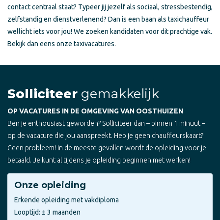
contact centraal staat? Typeer jij jezelf als sociaal, stressbestendig,
zelfstandig en dienstverlenend? Dan is een baan als taxichauffeur
wellicht iets voor jou! We zoeken kandidaten voor dit prachtige vak.
Bekijk dan eens onze taxivacatures.
Solliciteer
gemakkelijk
OP VACATURES IN DE OMGEVING VAN OOSTHUIZEN
Ben je enthousiast geworden? Solliciteer dan – binnen 1 minuut –
op de vacature die jou aanspreekt. Heb je geen chauffeurskaart?
Geen probleem! In de meeste gevallen wordt de opleiding voor je
betaald. Je kunt al tijdens je opleiding beginnen met werken!
Onze opleiding
Erkende opleiding met vakdiploma
Looptijd: ± 3 maanden