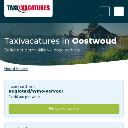
Taxivacatures in
Oostwoud
Solliciteer gemakklijk via onze website
Noord-holland
Taxichauffeur
Regiotaxi/Wmo-vervoer
24-40 uur per week
Bekijk vacature