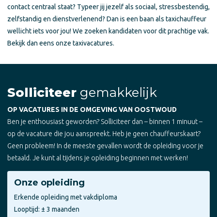
contact centraal staat? Typeer jij jezelf als sociaal, stressbestendig,
zelfstandig en dienstverlenend? Dan is een baan als taxichauffeur
wellicht iets voor jou! We zoeken kandidaten voor dit prachtige vak.
Bekijk dan eens onze taxivacatures.
Solliciteer
gemakkelijk
OP VACATURES IN DE OMGEVING VAN OOSTWOUD
Ben je enthousiast geworden? Solliciteer dan – binnen 1 minuut –
op de vacature die jou aanspreekt. Heb je geen chauffeurskaart?
Geen probleem! In de meeste gevallen wordt de opleiding voor je
betaald. Je kunt al tijdens je opleiding beginnen met werken!
Onze opleiding
Erkende opleiding met vakdiploma
Looptijd: ± 3 maanden