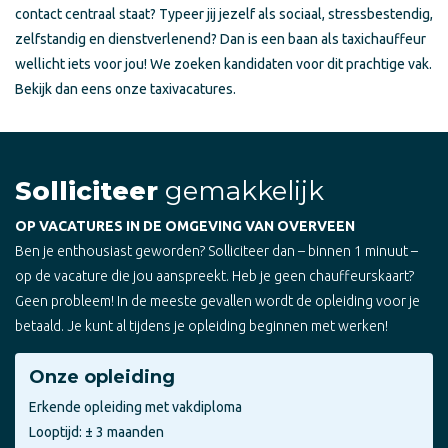
contact centraal staat? Typeer jij jezelf als sociaal, stressbestendig,
zelfstandig en dienstverlenend? Dan is een baan als taxichauffeur
wellicht iets voor jou! We zoeken kandidaten voor dit prachtige vak.
Bekijk dan eens onze taxivacatures.
Solliciteer
gemakkelijk
OP VACATURES IN DE OMGEVING VAN OVERVEEN
Ben je enthousiast geworden? Solliciteer dan – binnen 1 minuut –
op de vacature die jou aanspreekt. Heb je geen chauffeurskaart?
Geen probleem! In de meeste gevallen wordt de opleiding voor je
betaald. Je kunt al tijdens je opleiding beginnen met werken!
Onze opleiding
Erkende opleiding met vakdiploma
Looptijd: ± 3 maanden