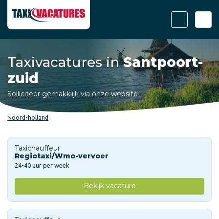
Taxivacatures in
Santpoort-
zuid
Solliciteer gemakklijk via onze website
Noord-holland
Taxichauffeur
Regiotaxi/Wmo-vervoer
24-40 uur per week
Bekijk vacature