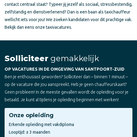
contact centraal staat? Typeer jij jezelf als sociaal, stressbestendig,
zelfstandig en dienstverlenend? Dan is een baan als taxichauffeur
wellicht iets voor jou! We zoeken kandidaten voor dit prachtige vak.
Bekijk dan eens onze taxivacatures.
Solliciteer
gemakkelijk
OP VACATURES IN DE OMGEVING VAN SANTPOORT-ZUID
Ben je enthousiast geworden? Solliciteer dan – binnen 1 minuut –
op de vacature die jou aanspreekt. Heb je geen chauffeurskaart?
Geen probleem! In de meeste gevallen wordt de opleiding voor je
betaald. Je kunt al tijdens je opleiding beginnen met werken!
Onze opleiding
Erkende opleiding met vakdiploma
Looptijd: ± 3 maanden