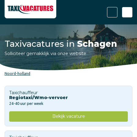
Taxivacatures in
Schagen
Solliciteer gemakklijk via onze website
Noord-holland
Taxichauffeur
Regiotaxi/Wmo-vervoer
24-40 uur per week
Bekijk vacature