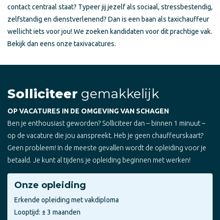
contact centraal staat? Typeer jij jezelf als sociaal, stressbestendig,
zelfstandig en dienstverlenend? Dan is een baan als taxichauffeur
wellicht iets voor jou! We zoeken kandidaten voor dit prachtige vak.
Bekijk dan eens onze taxivacatures.
Solliciteer
gemakkelijk
OP VACATURES IN DE OMGEVING VAN SCHAGEN
Ben je enthousiast geworden? Solliciteer dan – binnen 1 minuut –
op de vacature die jou aanspreekt. Heb je geen chauffeurskaart?
Geen probleem! In de meeste gevallen wordt de opleiding voor je
betaald. Je kunt al tijdens je opleiding beginnen met werken!
Onze opleiding
Erkende opleiding met vakdiploma
Looptijd: ± 3 maanden