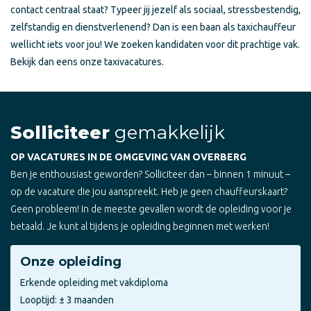
contact centraal staat? Typeer jij jezelf als sociaal, stressbestendig,
zelfstandig en dienstverlenend? Dan is een baan als taxichauffeur
wellicht iets voor jou! We zoeken kandidaten voor dit prachtige vak.
Bekijk dan eens onze taxivacatures.
Solliciteer
gemakkelijk
OP VACATURES IN DE OMGEVING VAN OVERBERG
Ben je enthousiast geworden? Solliciteer dan – binnen 1 minuut –
op de vacature die jou aanspreekt. Heb je geen chauffeurskaart?
Geen probleem! In de meeste gevallen wordt de opleiding voor je
betaald. Je kunt al tijdens je opleiding beginnen met werken!
Onze opleiding
Erkende opleiding met vakdiploma
Looptijd: ± 3 maanden