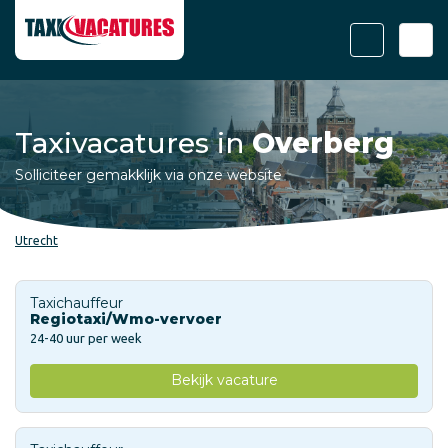
Taxivacatures in
Overberg
Solliciteer gemakklijk via onze website
Utrecht
Taxichauffeur
Regiotaxi/Wmo-vervoer
24-40 uur per week
Bekijk vacature