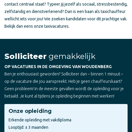
contact centraal staat? Typeer jij jezelf als sociaal, stressbestendig,
zelfstandig en dienstverlenend? Dan is een baan als taxichauffeur
wellicht iets voor jou! We zoeken kandidaten voor dit prachtige vak.
Bekijk dan eens onze taxivacatures.
Solliciteer
gemakkelijk
OP VACATURES IN DE OMGEVING VAN WOUDENBERG
Ben je enthousiast geworden? Solliciteer dan – binnen 1 minuut –
op de vacature die jou aanspreekt. Heb je geen chauffeurskaart?
Geen probleem! In de meeste gevallen wordt de opleiding voor je
betaald. Je kunt al tijdens je opleiding beginnen met werken!
Onze opleiding
Erkende opleiding met vakdiploma
Looptijd: ± 3 maanden