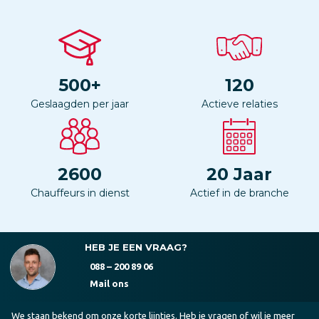
500
+
120
Geslaagden per jaar
Actieve relaties
2600
20
Jaar
Chauffeurs in dienst
Actief in de branche
HEB JE EEN VRAAG?
088 – 200 89 06
Mail ons
We staan bekend om onze korte lijntjes. Heb je vragen of wil je meer