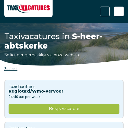
Taxivacatures in
S-heer-
abtskerke
Solliciteer gemakklijk via onze website
Zeeland
Taxichauffeur
Regiotaxi/Wmo-vervoer
24-40 uur per week
Bekijk vacature