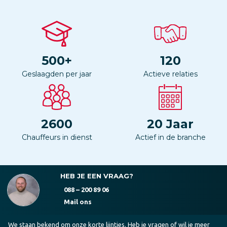
500
+
120
Geslaagden per jaar
Actieve relaties
2600
20
Jaar
Chauffeurs in dienst
Actief in de branche
HEB JE EEN VRAAG?
088 – 200 89 06
Mail ons
We staan bekend om onze korte lijntjes. Heb je vragen of wil je meer