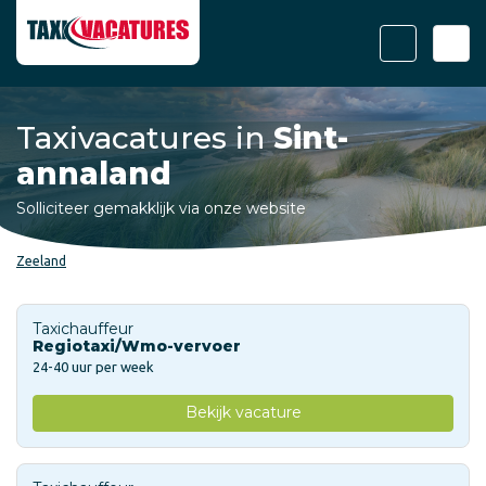
Taxivacatures in
Sint-
annaland
Solliciteer gemakklijk via onze website
Zeeland
Taxichauffeur
Regiotaxi/Wmo-vervoer
24-40 uur per week
Bekijk vacature