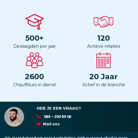
500
+
120
Geslaagden per jaar
Actieve relaties
2600
20
Jaar
Chauffeurs in dienst
Actief in de branche
HEB JE EEN VRAAG?
088 – 200 89 06
Mail ons
We staan bekend om onze korte lijntjes. Heb je vragen of wil je meer