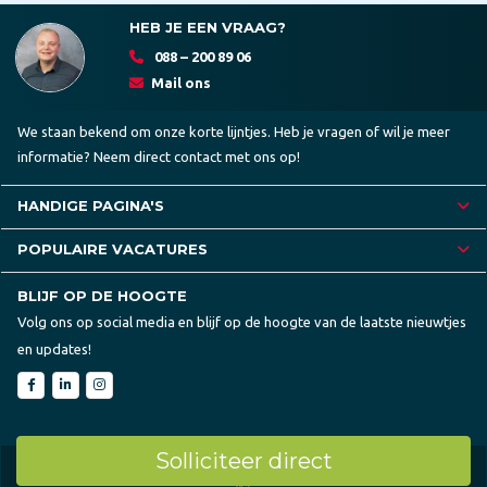
HEB JE EEN VRAAG?
088 – 200 89 06
Mail ons
We staan bekend om onze korte lijntjes. Heb je vragen of wil je meer
informatie? Neem direct contact met ons op!
HANDIGE PAGINA'S
POPULAIRE VACATURES
BLIJF OP DE HOOGTE
Volg ons op social media en blijf op de hoogte van de laatste nieuwtjes
en updates!
Solliciteer direct
Sitemap
Disclaimer
Privacybeleid