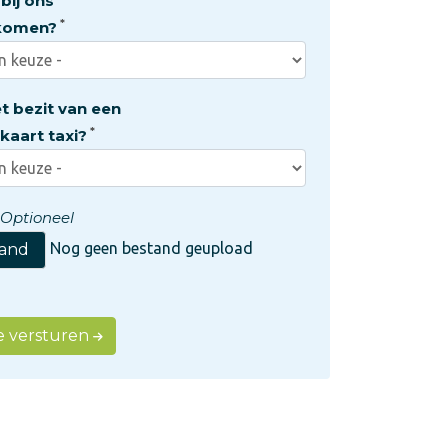
bij ons
komen?
et bezit van een
kaart taxi?
Optioneel
Nog geen bestand geupload
tand
tie versturen