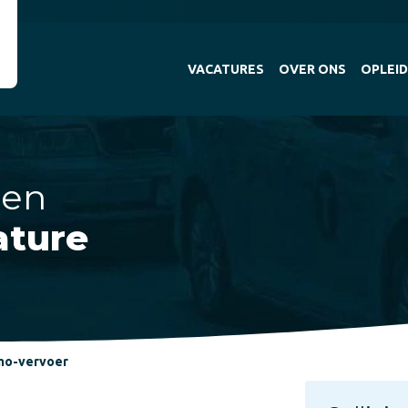
VACATURES
OVER ONS
OPLEID
 en
ature
mo-vervoer