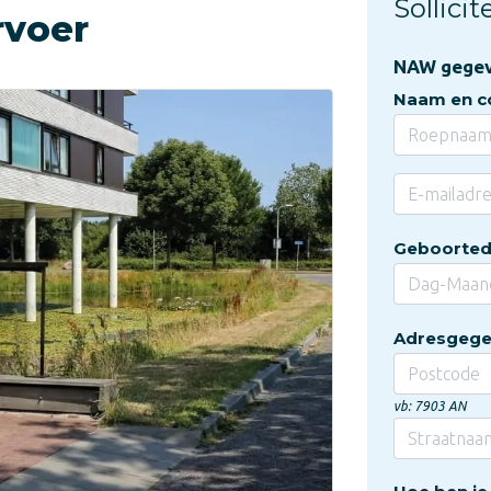
Sollici
rvoer
NAW gege
Naam en c
Geboorte
Adresgege
vb: 7903 AN