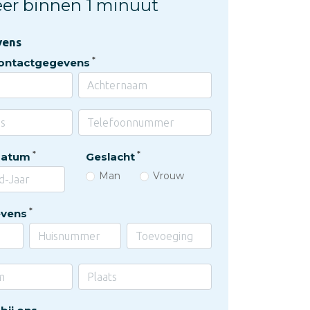
teer binnen 1 minuut
vens
ontactgegevens
datum
Geslacht
Man
Vrouw
vens