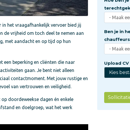
Hoe ben je 
terechtge
 in het vraagafhankelijk vervoer bied jij
Ben je in h
en de vrijheid om toch deel te nemen aan
chauffeurs
ilig, met aandacht en op tijd op hun
 een beperking en cliënten die naar
Upload CV
tiviteiten gaan. Je bent niet alleen
Kies bes
ciaal contactmoment. Met jouw rustige en
evoel van vertrouwen en veiligheid.
Sollicita
et op doordeweekse dagen én enkele
afstand en doelgroep, wat het werk