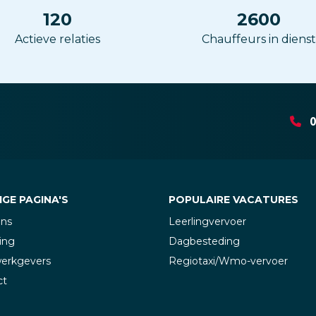
120
2600
Actieve relaties
Chauffeurs in dienst
0
GE PAGINA'S
POPULAIRE VACATURES
ons
Leerlingvervoer
ing
Dagbesteding
werkgevers
Regiotaxi/Wmo-vervoer
ct