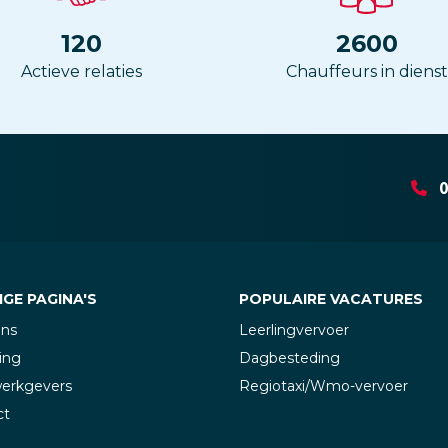
120
2600
Actieve relaties
Chauffeurs in dienst
0
GE PAGINA'S
POPULAIRE VACATURES
ons
Leerlingvervoer
ing
Dagbesteding
werkgevers
Regiotaxi/Wmo-vervoer
ct