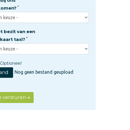
bij ons
komen?
et bezit van een
kaart taxi?
Optioneel
Nog geen bestand geupload
tand
tie versturen