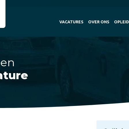
VACATURES
OVER ONS
OPLEID
 en
ature