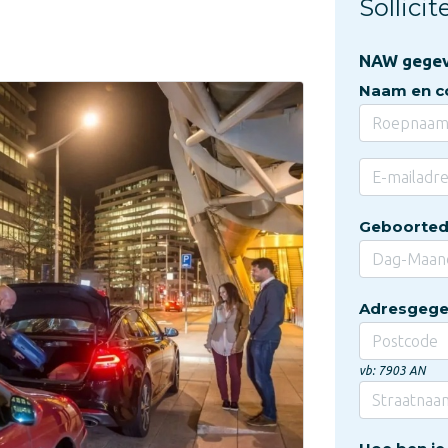
Sollici
NAW gege
Naam en c
Geboorte
Adresgege
vb: 7903 AN