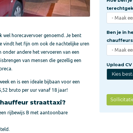
Hoe ben je 
terechtge
Ben je in h
ok wel horecavervoer genoemd. Je bent
chauffeurs
 vindt het fijn om ook de nachtelijke uren
n onder andere het vervoeren van een
huisbrengen van mensen die gezellig een
Upload CV
oreca.
Kies bes
week en is een ideale bijbaan voor een
,52 bruto per uur vanaf 18 jaar!
Sollicita
hauffeur straattaxi?
 een rijbewijs B met aantoonbare
teld.