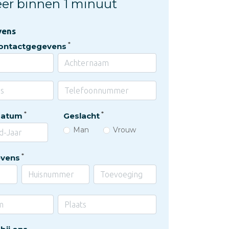
teer binnen 1 minuut
vens
ontactgegevens
datum
Geslacht
Man
Vrouw
vens