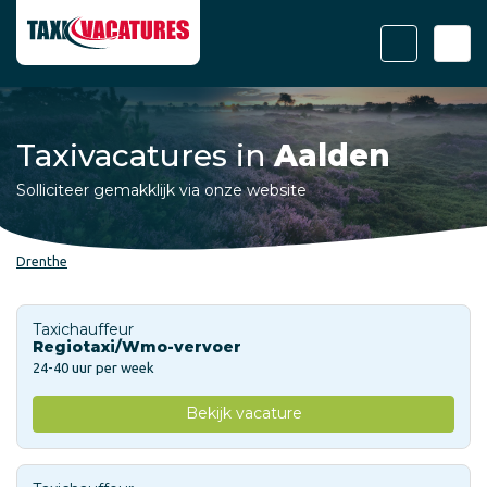
Taxivacatures in
Aalden
Solliciteer gemakklijk via onze website
Drenthe
Taxichauffeur
Regiotaxi/Wmo-vervoer
24-40 uur per week
Bekijk vacature