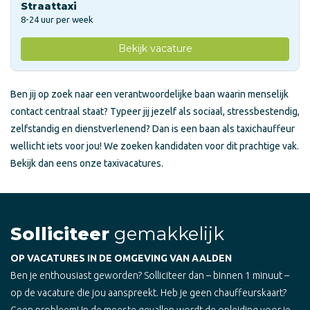
Straattaxi
8-24 uur per week
Bekijk vacature
Ben jij op zoek naar een verantwoordelijke baan waarin menselijk
contact centraal staat? Typeer jij jezelf als sociaal, stressbestendig,
zelfstandig en dienstverlenend? Dan is een baan als taxichauffeur
wellicht iets voor jou! We zoeken kandidaten voor dit prachtige vak.
Bekijk dan eens onze taxivacatures.
Solliciteer
gemakkelijk
OP VACATURES IN DE OMGEVING VAN AALDEN
Ben je enthousiast geworden? Solliciteer dan – binnen 1 minuut –
op de vacature die jou aanspreekt. Heb je geen chauffeurskaart?
Geen probleem! In de meeste gevallen wordt de opleiding voor je