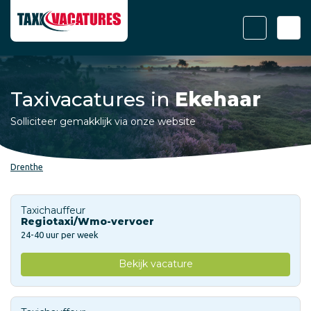
Taxivacatures in
Ekehaar
Solliciteer gemakklijk via onze website
Drenthe
Taxichauffeur
Regiotaxi/Wmo-vervoer
24-40 uur per week
Bekijk vacature