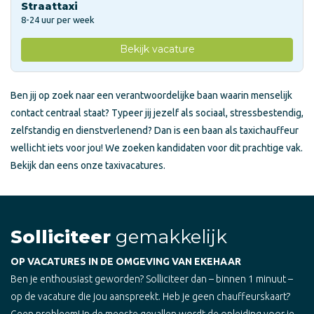
Straattaxi
8-24 uur per week
Bekijk vacature
Ben jij op zoek naar een verantwoordelijke baan waarin menselijk
contact centraal staat? Typeer jij jezelf als sociaal, stressbestendig,
zelfstandig en dienstverlenend? Dan is een baan als taxichauffeur
wellicht iets voor jou! We zoeken kandidaten voor dit prachtige vak.
Bekijk dan eens onze taxivacatures.
Solliciteer
gemakkelijk
OP VACATURES IN DE OMGEVING VAN EKEHAAR
Ben je enthousiast geworden? Solliciteer dan – binnen 1 minuut –
op de vacature die jou aanspreekt. Heb je geen chauffeurskaart?
Geen probleem! In de meeste gevallen wordt de opleiding voor je