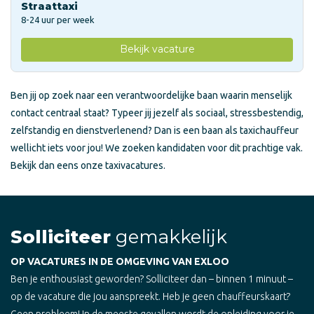
Straattaxi
8-24 uur per week
Bekijk vacature
Ben jij op zoek naar een verantwoordelijke baan waarin menselijk
contact centraal staat? Typeer jij jezelf als sociaal, stressbestendig,
zelfstandig en dienstverlenend? Dan is een baan als taxichauffeur
wellicht iets voor jou! We zoeken kandidaten voor dit prachtige vak.
Bekijk dan eens onze taxivacatures.
Solliciteer
gemakkelijk
OP VACATURES IN DE OMGEVING VAN EXLOO
Ben je enthousiast geworden? Solliciteer dan – binnen 1 minuut –
op de vacature die jou aanspreekt. Heb je geen chauffeurskaart?
Geen probleem! In de meeste gevallen wordt de opleiding voor je