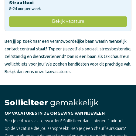
Straattaxi
8-24 uur per week
Bekijk vacature
Ben jij op zoek naar een verantwoordelijke baan waarin menselijk
contact centraal staat? Typeer jij jezelf als sociaal, stressbestendig,
zelfstandig en dienstverlenend? Dan is een baan als taxichauffeur
wellicht iets voor jou! We zoeken kandidaten voor dit prachtige vak.
Bekijk dan eens onze taxivacatures.
Solliciteer
gemakkelijk
OP VACATURES IN DE OMGEVING VAN NIJEVEEN
Ben je enthousiast geworden? Solliciteer dan – binnen 1 minuut –
op de vacature die jou aanspreekt. Heb je geen chauffeurskaart?
Geen probleem! In de meeste gevallen wordt de opleiding voor je