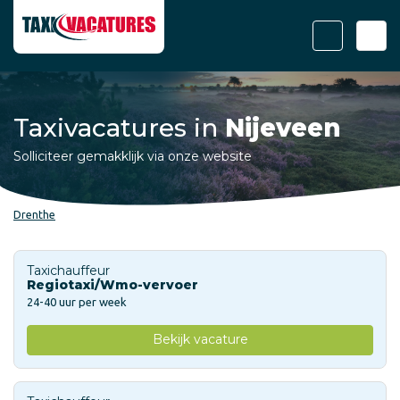
Taxivacatures in
Nijeveen
Solliciteer gemakklijk via onze website
Drenthe
Taxichauffeur
Regiotaxi/Wmo-vervoer
24-40 uur per week
Bekijk vacature