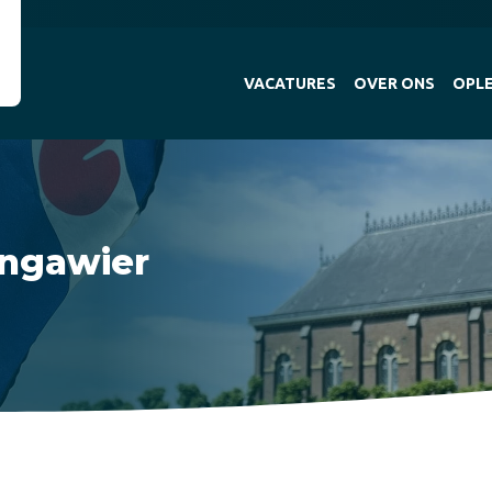
VACATURES
OVER ONS
OPLE
ingawier