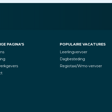
GE PAGINA'S
POPULAIRE VACATURES
ons
Leerlingvervoer
ing
Dagbesteding
werkgevers
Regiotaxi/Wmo-vervoer
ct