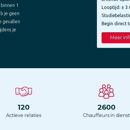
 binnen 1
Looptijd: ± 
eb je geen
Studiebelasti
e gevallen
Begin direct t
ijdens je
Meer inf
120
2600
Actieve relaties
Chauffeurs in dienst