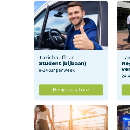
Taxichauffeur
Tax
Student (bijbaan)
Re
ve
8-24 uur per week
24-
Bekijk vacature