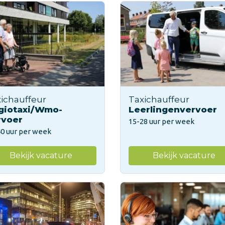
ichauffeur
Taxichauffeur
giotaxi/Wmo-
Leerlingenvervoer
rvoer
15-28 uur per week
40 uur per week
Bekijk vacature
Bekijk vacature