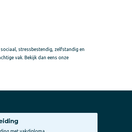
 sociaal, stressbestendig, zelfstandig en
achtige vak. Bekijk dan eens onze
eiding
iding met vakdiploma