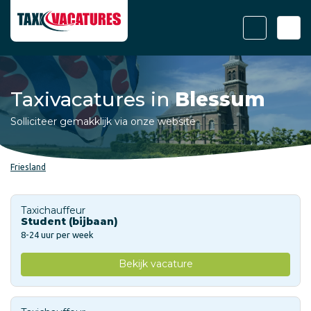
Taxivacatures in
Blessum
Solliciteer gemakklijk via onze website
Friesland
Taxichauffeur
Student (bijbaan)
8-24 uur per week
Bekijk vacature