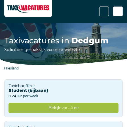
Taxivacatures in
Dedgum
Solliciteer gemakklijk via onze website
Friesland
Taxichauffeur
Student (bijbaan)
8-24 uur per week
Bekijk vacature