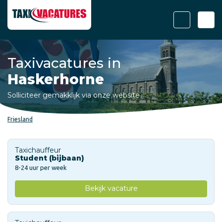
Taxivacatures in
Haskerhorne
Solliciteer gemakklijk via onze website
Friesland
Taxichauffeur
Student (bijbaan)
8-24 uur per week
Bekijk vacature