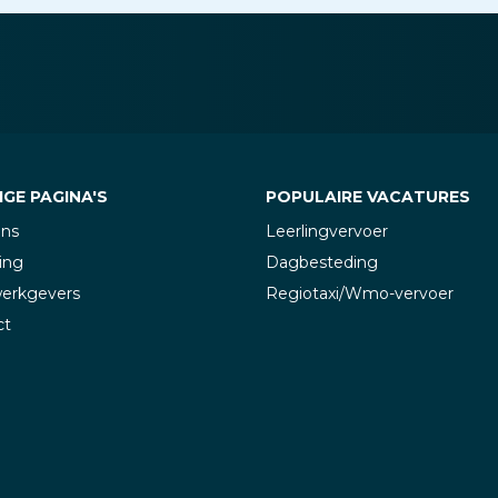
GE PAGINA'S
POPULAIRE VACATURES
ons
Leerlingvervoer
ing
Dagbesteding
werkgevers
Regiotaxi/Wmo-vervoer
ct