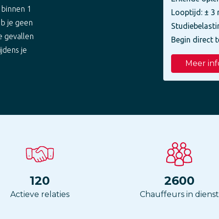
 binnen 1
Looptijd: ± 
eb je geen
Studiebelasti
e gevallen
Begin direct t
ijdens je
Meer inf
120
2600
Actieve relaties
Chauffeurs in dienst