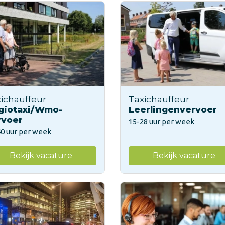
ichauffeur
Taxichauffeur
giotaxi/Wmo-
Leerlingenvervoer
rvoer
15-28 uur per week
40 uur per week
Bekijk vacature
Bekijk vacature