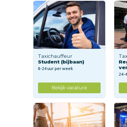
Taxichauffeur
Tax
Student (bijbaan)
Re
ve
8-24 uur per week
24-
Bekijk vacature