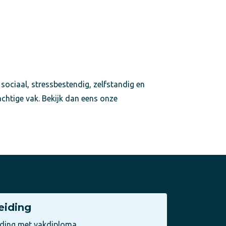
 sociaal, stressbestendig, zelfstandig en
achtige vak. Bekijk dan eens onze
eiding
iding met vakdiploma