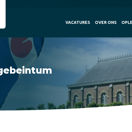
VACATURES
OVER ONS
OPLE
gebeintum