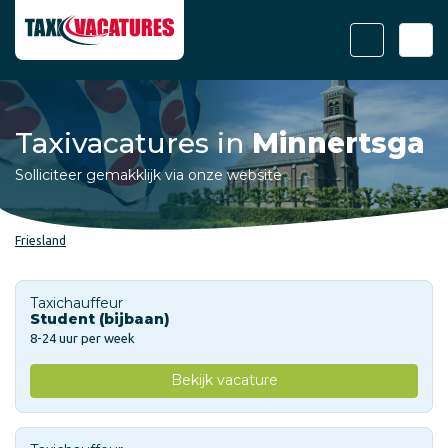
Taxivacatures in
Minnertsga
Solliciteer gemakklijk via onze website
Friesland
Taxichauffeur
Student (bijbaan)
8-24 uur per week
Bekijk vacature