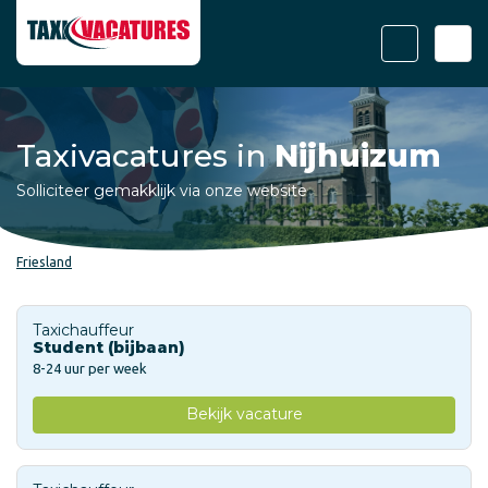
Taxivacatures in
Nijhuizum
Solliciteer gemakklijk via onze website
Friesland
Taxichauffeur
Student (bijbaan)
8-24 uur per week
Bekijk vacature