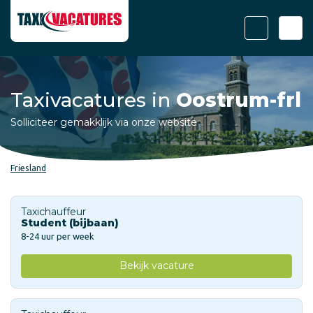
Taxivacatures in
Oostrum-frl
Solliciteer gemakklijk via onze website
Friesland
Taxichauffeur
Student (bijbaan)
8-24 uur per week
Bekijk vacature