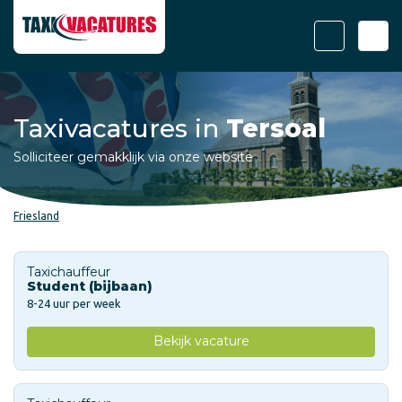
Taxivacatures in
Tersoal
Solliciteer gemakklijk via onze website
Friesland
Taxichauffeur
Student (bijbaan)
8-24 uur per week
Bekijk vacature