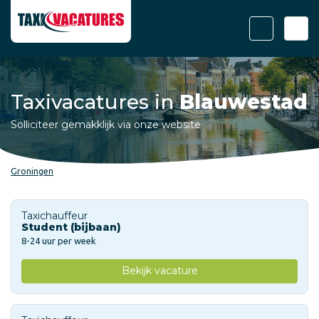
Taxivacatures in
Blauwestad
Solliciteer gemakklijk via onze website
Groningen
Taxichauffeur
Student (bijbaan)
8-24 uur per week
Bekijk vacature