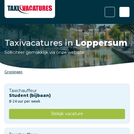
Taxivacatures in
Loppersum
Solliciteer gemakklijk via onze website
Groningen
Taxichauffeur
Student (bijbaan)
8-24 uur per week
Bekijk vacature