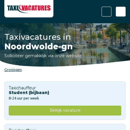
Taxivacatures in
Noordwolde-gn
Solliciteer gemakklijk via onze website
Groningen
Taxichauffeur
Student (bijbaan)
8-24 uur per week
Bekijk vacature