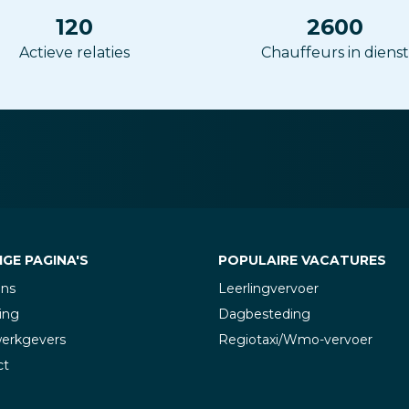
120
2600
Actieve relaties
Chauffeurs in dienst
GE PAGINA'S
POPULAIRE VACATURES
ons
Leerlingvervoer
ing
Dagbesteding
werkgevers
Regiotaxi/Wmo-vervoer
ct