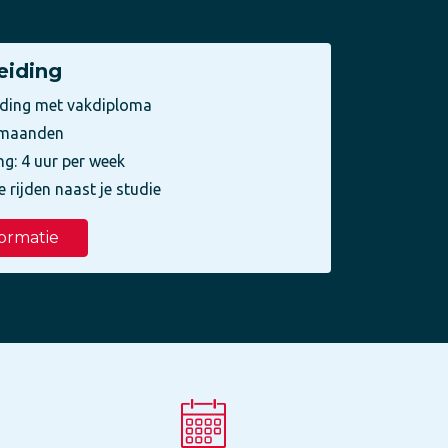
eiding
iding met vakdiploma
3 maanden
ng: 4 uur per week
e rijden naast je studie
ormatie