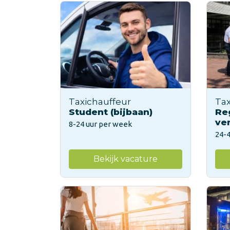
Taxichauffeur
Tax
Student (bijbaan)
Re
ve
8-24 uur per week
24-
Bekijk vacature