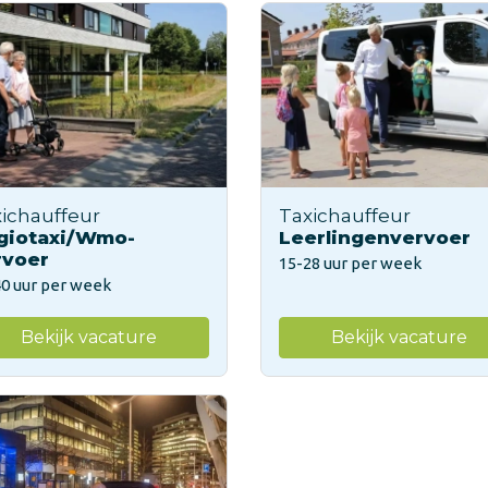
ichauffeur
Taxichauffeur
giotaxi/Wmo-
Leerlingenvervoer
rvoer
15-28 uur per week
40 uur per week
Bekijk vacature
Bekijk vacature