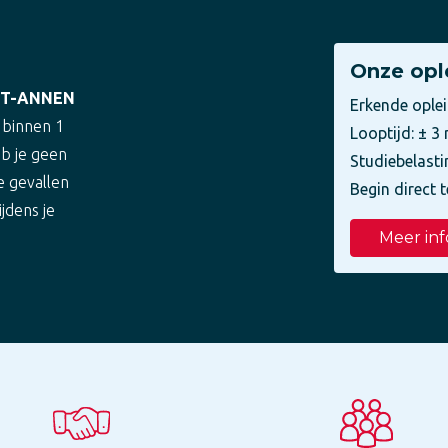
Onze opl
NT-ANNEN
Erkende ople
 binnen 1
Looptijd: ± 
eb je geen
Studiebelasti
e gevallen
Begin direct t
ijdens je
Meer inf