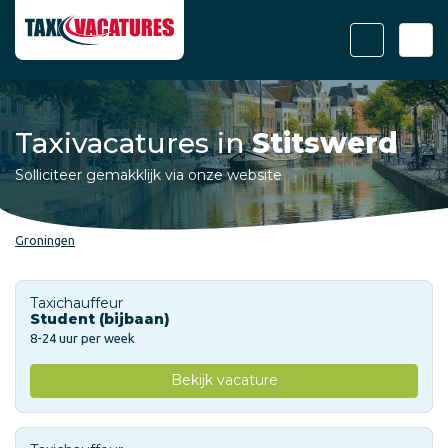
Taxivacatures in
Stitswerd
Solliciteer gemakklijk via onze website
Groningen
Taxichauffeur
Student (bijbaan)
8-24 uur per week
Bekijk vacature