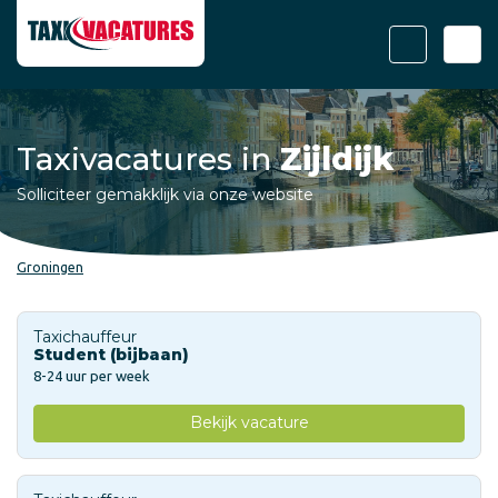
Taxivacatures in
Zijldijk
Solliciteer gemakklijk via onze website
Groningen
Taxichauffeur
Student (bijbaan)
8-24 uur per week
Bekijk vacature