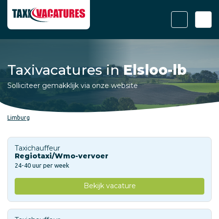
Taxivacatures in
Elsloo-lb
Solliciteer gemakklijk via onze website
Limburg
Taxichauffeur
Regiotaxi/Wmo-vervoer
24-40 uur per week
Bekijk vacature