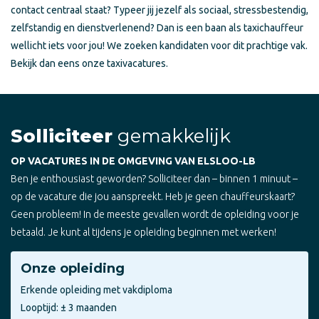
contact centraal staat? Typeer jij jezelf als sociaal, stressbestendig,
zelfstandig en dienstverlenend? Dan is een baan als taxichauffeur
wellicht iets voor jou! We zoeken kandidaten voor dit prachtige vak.
Bekijk dan eens onze taxivacatures.
Solliciteer
gemakkelijk
OP VACATURES IN DE OMGEVING VAN ELSLOO-LB
Ben je enthousiast geworden? Solliciteer dan – binnen 1 minuut –
op de vacature die jou aanspreekt. Heb je geen chauffeurskaart?
Geen probleem! In de meeste gevallen wordt de opleiding voor je
betaald. Je kunt al tijdens je opleiding beginnen met werken!
Onze opleiding
Erkende opleiding met vakdiploma
Looptijd: ± 3 maanden