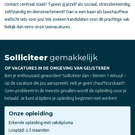
contact centraal staat? Typeer jij jezelf als sociaal, stressbestendig,
zelfstandig en dienstverlenend? Dan is een baan als taxichauffeur
wellicht iets voor jou! We zoeken kandidaten voor dit prachtige vak.
Bekijk dan eens onze taxivacatures.
Solliciteer
gemakkelijk
OP VACATURES IN DE OMGEVING VAN GEIJSTEREN
Ben je enthousiast geworden? Solliciteer dan – binnen 1 minuut –
op de vacature die jou aanspreekt. Heb je geen chauffeurskaart?
Geen probleem! In de meeste gevallen wordt de opleiding voor je
betaald. Je kunt al tijdens je opleiding beginnen met werken!
Onze opleiding
Erkende opleiding met vakdiploma
Looptijd: ± 3 maanden