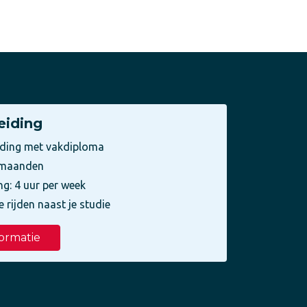
eiding
iding met vakdiploma
3 maanden
ng: 4 uur per week
e rijden naast je studie
ormatie