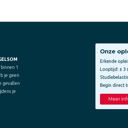
Onze opl
EGELSOM
Erkende ople
 binnen 1
Looptijd: ± 
eb je geen
Studiebelasti
e gevallen
Begin direct t
ijdens je
Meer inf