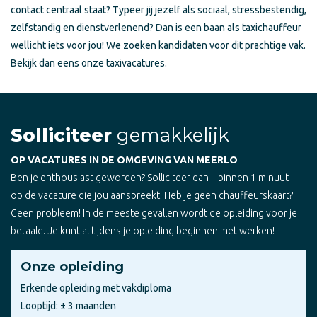
contact centraal staat? Typeer jij jezelf als sociaal, stressbestendig,
zelfstandig en dienstverlenend? Dan is een baan als taxichauffeur
wellicht iets voor jou! We zoeken kandidaten voor dit prachtige vak.
Bekijk dan eens onze taxivacatures.
Solliciteer
gemakkelijk
OP VACATURES IN DE OMGEVING VAN MEERLO
Ben je enthousiast geworden? Solliciteer dan – binnen 1 minuut –
op de vacature die jou aanspreekt. Heb je geen chauffeurskaart?
Geen probleem! In de meeste gevallen wordt de opleiding voor je
betaald. Je kunt al tijdens je opleiding beginnen met werken!
Onze opleiding
Erkende opleiding met vakdiploma
Looptijd: ± 3 maanden