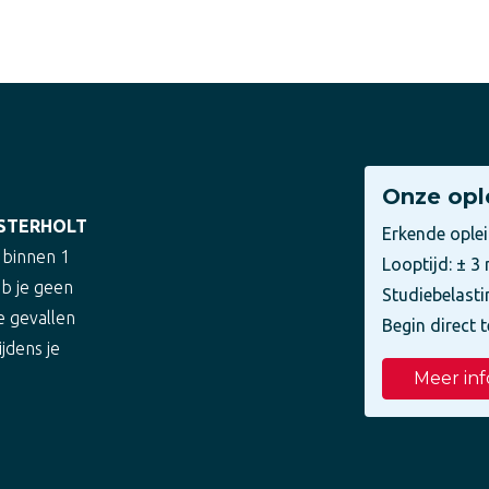
Onze opl
OSTERHOLT
Erkende ople
 binnen 1
Looptijd: ± 
eb je geen
Studiebelasti
e gevallen
Begin direct t
ijdens je
Meer inf