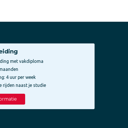
eiding
iding met vakdiploma
3 maanden
ng: 4 uur per week
e rijden naast je studie
ormatie