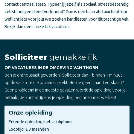
contact centraal staat? Typeer jij jezelf als sociaal, stressbestendig,
zelfstandig en dienstverlenend? Dan is een baan als taxichauffeur
wellicht iets voor jou! We zoeken kandidaten voor dit prachtige vak.
Bekijk dan eens onze taxivacatures.
Solliciteer
gemakkelijk
OP VACATURES IN DE OMGEVING VAN THORN
Ben je enthousiast geworden? Solliciteer dan – binnen 1 minuut –
op de vacature die jou aanspreekt. Heb je geen chauffeurskaart?
Geen probleem! In de meeste gevallen wordt de opleiding voor je
betaald. Je kunt al tijdens je opleiding beginnen met werken!
Onze opleiding
Erkende opleiding met vakdiploma
Looptijd: ± 3 maanden