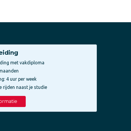
eiding
iding met vakdiploma
3 maanden
ng: 4 uur per week
e rijden naast je studie
ormatie