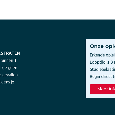
Onze opl
LESTRATEN
Erkende ople
 binnen 1
Looptijd: ± 
eb je geen
Studiebelasti
e gevallen
Begin direct t
ijdens je
Meer inf