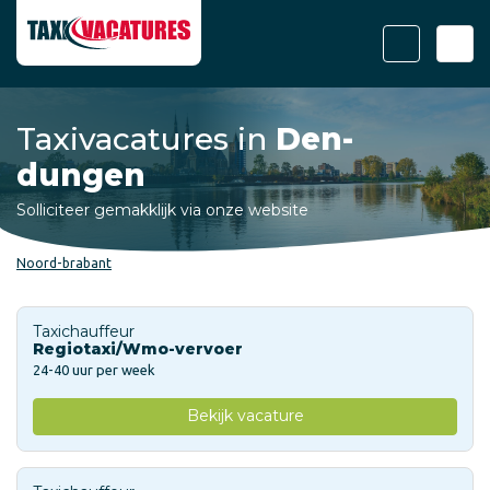
Taxivacatures in
Den-
dungen
Solliciteer gemakklijk via onze website
Noord-brabant
Taxichauffeur
Regiotaxi/Wmo-vervoer
24-40 uur per week
Bekijk vacature