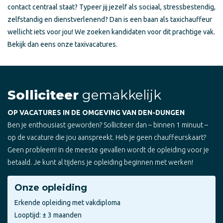
contact centraal staat? Typeer jij jezelf als sociaal, stressbestendig,
zelfstandig en dienstverlenend? Dan is een baan als taxichauffeur
wellicht iets voor jou! We zoeken kandidaten voor dit prachtige vak.
Bekijk dan eens onze taxivacatures.
Solliciteer
gemakkelijk
OP VACATURES IN DE OMGEVING VAN DEN-DUNGEN
Ben je enthousiast geworden? Solliciteer dan – binnen 1 minuut –
op de vacature die jou aanspreekt. Heb je geen chauffeurskaart?
Geen probleem! In de meeste gevallen wordt de opleiding voor je
betaald. Je kunt al tijdens je opleiding beginnen met werken!
Onze opleiding
Erkende opleiding met vakdiploma
Looptijd: ± 3 maanden