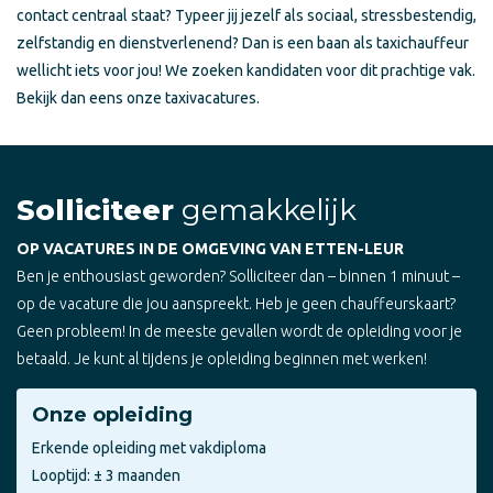
contact centraal staat? Typeer jij jezelf als sociaal, stressbestendig,
zelfstandig en dienstverlenend? Dan is een baan als taxichauffeur
wellicht iets voor jou! We zoeken kandidaten voor dit prachtige vak.
Bekijk dan eens onze taxivacatures.
Solliciteer
gemakkelijk
OP VACATURES IN DE OMGEVING VAN ETTEN-LEUR
Ben je enthousiast geworden? Solliciteer dan – binnen 1 minuut –
op de vacature die jou aanspreekt. Heb je geen chauffeurskaart?
Geen probleem! In de meeste gevallen wordt de opleiding voor je
betaald. Je kunt al tijdens je opleiding beginnen met werken!
Onze opleiding
Erkende opleiding met vakdiploma
Looptijd: ± 3 maanden