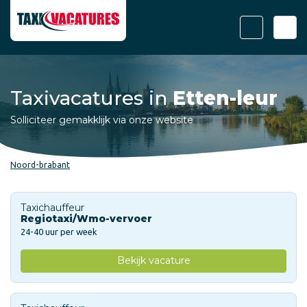
Taxivacatures in
Etten-leur
Solliciteer gemakklijk via onze website
Noord-brabant
Taxichauffeur
Regiotaxi/Wmo-vervoer
24-40 uur per week
Bekijk vacature