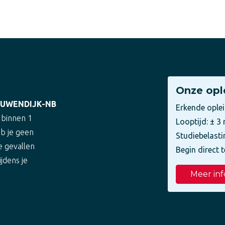
Onze opl
EUWENDIJK-NB
Erkende ople
 binnen 1
Looptijd: ± 
eb je geen
Studiebelasti
e gevallen
Begin direct t
ijdens je
Meer inf