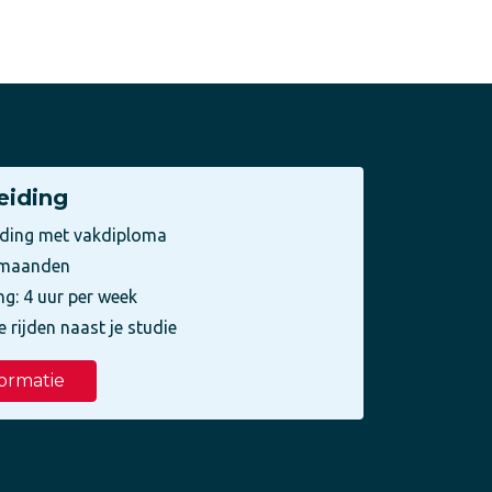
eiding
iding met vakdiploma
3 maanden
ng: 4 uur per week
e rijden naast je studie
ormatie