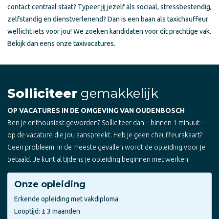
contact centraal staat? Typeer jij jezelf als sociaal, stressbestendig,
zelfstandig en dienstverlenend? Dan is een baan als taxichauffeur
wellicht iets voor jou! We zoeken kandidaten voor dit prachtige vak.
Bekijk dan eens onze taxivacatures.
Solliciteer
gemakkelijk
OP VACATURES IN DE OMGEVING VAN OUDENBOSCH
Ben je enthousiast geworden? Solliciteer dan – binnen 1 minuut –
op de vacature die jou aanspreekt. Heb je geen chauffeurskaart?
Geen probleem! In de meeste gevallen wordt de opleiding voor je
betaald. Je kunt al tijdens je opleiding beginnen met werken!
Onze opleiding
Erkende opleiding met vakdiploma
Looptijd: ± 3 maanden